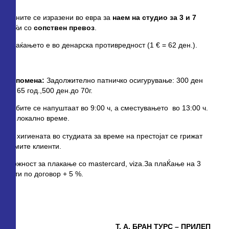
Цените се изразени во евра за
наем на студио за 3 и 7
ноќи со
сопствен превоз
.
Плаќањето е во денарска противредност (1 € = 62 ден.).
Напомена:
Задолжително патничко осигурување: 300 ден
до 65 год.,500 ден.до 70г.
Собите се напуштаат во 9:00 ч, а сместувањето во 13:00 ч.
по локално време.
За хигиената во студиата за време на престојат се грижат
самите клиенти.
Можност за плакање со mastercard, viza.За плаЌање на 3
рати по договор + 5 %.
Т. А
.
БРАН ТУРС – ПРИЛЕП