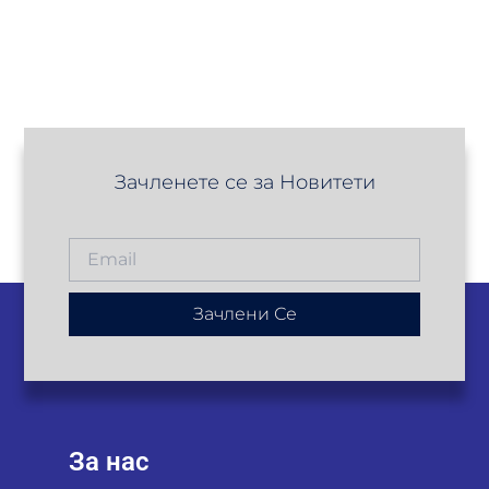
Зачленете се за Новитети
Зачлени Се
За нас