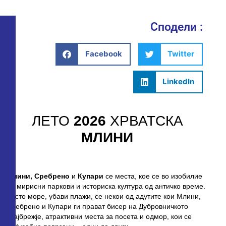
Сподели :
Facebook
Twitter
LinkedIn
ЛЕТО
2026
ХРВАТСКА
МЛИНИ
Млини,
Сребрено
и
Купари
се места, кое се во изобилие
на мирисни паркови и историска култура од античко време.
Чисто море, убави плажи, се некои од адутите кои Млини,
Сребрено и Купари ги прават бисер на Дубровничкото
крајбрежје, атрактивни места за посета и одмор, кои се