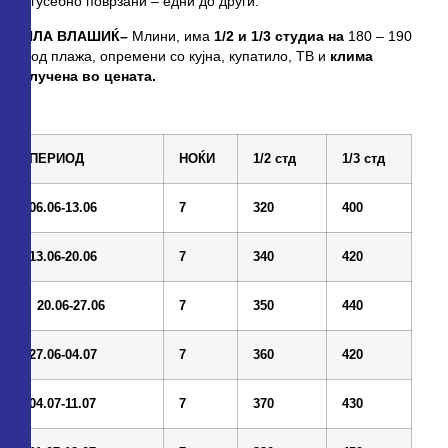
меѓусебно поврзани – едни до други.
ВИЛА
ВЛАШИЌ
–
Млини, има
1/2
и
1/3 студиа на
180 – 190
м. од плажа, опремени со кујна, купатило, ТВ и
клима
вклучена во цената.
ПЕРИОД
НОЌИ
1/2 стд
1/3 стд
06.06-13.06
7
320
400
13.06-20.06
7
340
420
20.06-27.06
7
350
440
27.06-04.07
7
360
420
04.07-11.07
7
370
430