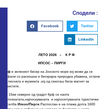
Сподели :
Facebook
Twitter
LinkedIn
ЛЕТО 20
26
– К Р Ф
ИПСОС – ПИРГИ
Крф
е зелениот бисер на Јонското море кој можи да се
пофали со раскошна и бескрајна природна убавина, остров
на песната и музиката ,кој од секогаш била магнет за
туристите..
На 15км северно од градот Крф се наоѓа
најпознатата,најпоскуваната и најпосетуваната туристички
населба
Ипсос/Пирги
.Распослан е на плажа долга 1600
метри,која е добитник на награда за бистрата и чиста