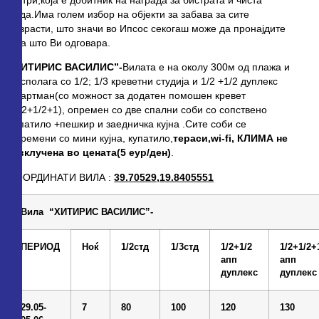
вода.Има голем избор на објекти за забава за сите
возрасти, што значи во Ипсос секогаш може да пронајдите
она што Ви одговара.
“ХИТИРИС ВАСИЛИС”-
Вилата е на околу 300м од плажа и
располага со 1/2; 1/3 креветни студија и 1/2 +1/2 дуплекс
апартман(со можност за додатен помошен кревет
-1/2+1/2+1), опремен со две спални соби со сопствено
купатило +пешкир и заедничка кујна .Сите соби се
опремени со мини кујна, купатило,
тераси,
wi-fi
,
КЛИМА не
e
вклучена во цената(5 еур/ден)
.
КООРДИНАТИ ВИЛА :
39.70529,19.8405551
Вила
“ХИТИРИС ВАСИЛИС”-
ПЕРИОД
Ноќ
1/2
стд
1/3
стд
1/2+
1/2
1/2+1/2+
апп
апп
дуплекс
дуплекс
29.05-
7
8
0
1
0
0
1
2
0
1
3
0