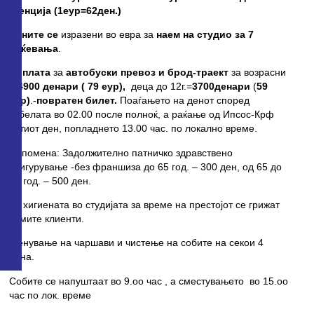
агенција (1еур=62ден.)
Цените се
изразени во евра за
наем на студио за 7
ноќевања
.
Доплата
за
автобуски превоз и брод-траект
за возрасни
= 4900 денари ( 79 еур),
деца до 12г.=
3700денари
(
59
еур)
.-
повратен билет.
Поаѓањето на денот според
табелата во 02.00 после полноќ, а раќање од Ипсос-Крф
истиот ден, попладнето 13.00 час. по локално време.
Напомена: Задолжително патничко здравствено
осигурување -без франшиза до 65 год. – 300 ден, од 65 до
70 год. – 500 ден.
За хигиената во студијата за време на престојот се грижат
самите клиенти.
Менување на чаршави и чистење на собите на секои 4
дена.
Собите се напуштаат во 9.оо час , а сместувањето во 15.оо
час по лок. време