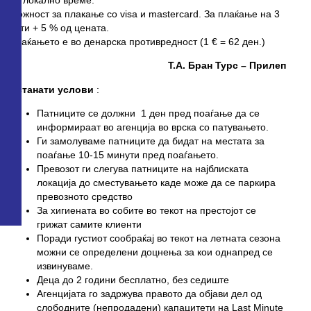
Можност за плакање со visa и mastercard. За плаќање на 3
рати + 5 % од цената.
Плаќањето е во денарска противредност (1 € = 62 ден.)
Т.А. Бран Турс – Прилеп
Останати услови
:
Патниците се должни 1 ден пред поаѓање да се
информираат во агенција во врска со патувањето.
Ги замолуваме патниците да бидат на местата за
поаѓање 10-15 минути пред поаѓањето.
Превозот ги слегува патниците на најблиската
локација до сместувањето каде може да се паркира
превозното средство
За хигиената во собите во текот на престојот се
грижат самите клиенти
Поради густиот сообраќај во текот на летната сезона
можни се определени доцнења за кои однапред се
извинуваме.
Деца до 2 години бесплатно, без седиште
Агенцијата го задржува правото да објави дел од
слободните (непродадени) капацитети на Last Minute