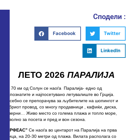
Сподели :
Facebook
Twitter
LinkedIn
ЛЕТО 2026
ПАРАЛИЈА
На 70 км од Солун се наоѓа Паралија- едно од
најпознатите и најпосетувано летувалиште во Грција.
Посебно се препорачува за љубителите на шопингот и
добриот провод, со многу продавници , кафиќи, диска,
таверни… Живо место со голема плажа и топло море,
поволно за посета и пред и вон сезона.
“ОРФЕАС”
Се наоѓа во центарот на Паралија на прва
улица, на 20-30 метри од плажа. Вилата располага со