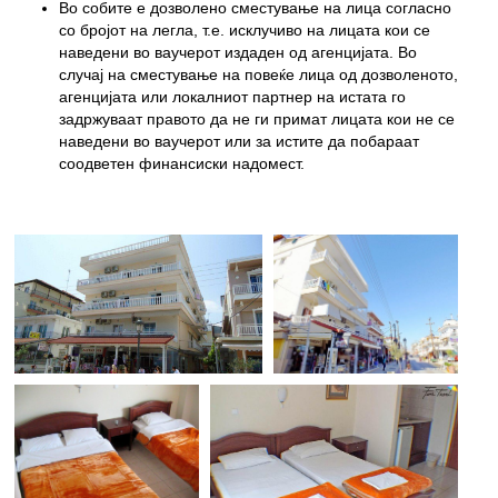
Во собите е дозволено сместување на лица согласно
со бројот на легла, т.е. исклучиво на лицата кои се
наведени во ваучерот издаден од агенцијата. Во
случај на сместување на повеќе лица од дозволеното,
агенцијата или локалниот партнер на истата го
задржуваат правото да не ги примат лицата кои не се
наведени во ваучерот или за истите да побараат
соодветен финансиски надомест.