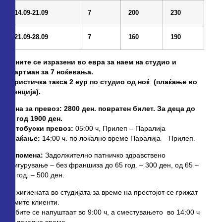
14.09-21.09
7
20
0
2
3
0
21.09-28.09
7
1
6
0
1
9
0
Цените се изразени во евра за наем на студио и
апартман за 7 ноќевања.
Туристичка такса 2 еур по студио од ноќ (плаќање во
агенција
).
Цена за превоз: 2800 ден. повратен билет. За деца до
14 год 1900 ден.
Автобуски превоз:
05:00 ч, Прилеп – Паралија
Враќање:
14:00 ч. по локално време Паралија – Прилеп.
Напомена:
Задолжително патничко здравствено
осигурување – без франшиза до 65 год. – 300 ден, од 65 –
70 год. – 500 ден.
За хигиената во студијата за време на престојот се грижат
самите клиенти.
Собите се напуштаат во 9:00 ч, а сместувањето во 14:00 ч
по локално време.