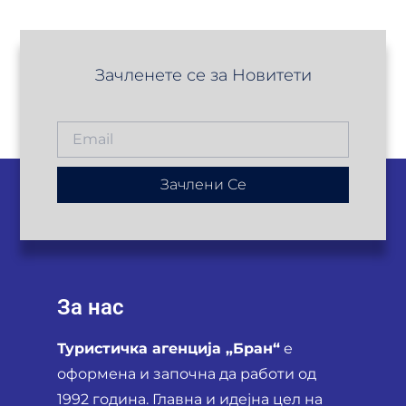
Зачленете се за Новитети
Зачлени Се
За нас
Туристичка агенција „Бран“
е
оформена и започна да работи од
1992 година. Главна и идејна цел на