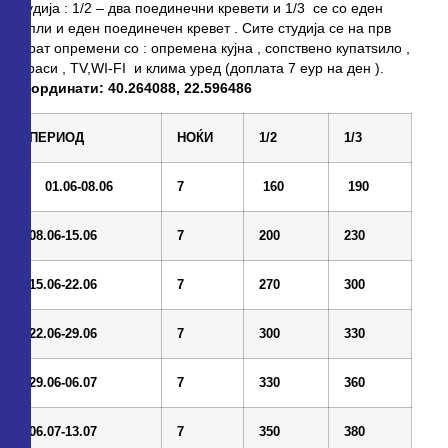
студија : 1/2 – два поединечни кревети и 1/3 се со еден
дупли и еден поединечен кревет . Сите студија се на прв
спрат опремени со : опремена кујна , сопствено купатѕило ,
тераси , TV,WI-FI и клима уред (доплата 7 еур на ден ).
Координати: 40.264088, 22.596486
П
ЕРИОД
НО
Ќ
И
1/2
1/3
01.06-08.06
7
1
6
0
1
9
0
08.06-15.06
7
20
0
23
0
15.06-22.06
7
2
7
0
30
0
22.06-29.06
7
30
0
3
3
0
29.06-06.07
7
3
3
0
3
6
0
06.07-13.07
7
3
5
0
3
8
0