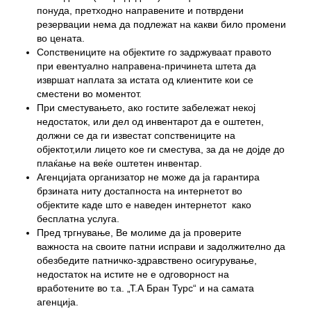
понуда, претходно направените и потврдени
резервации нема да подлежат на какви било промени
во цената.
Сопствениците на објектите го задржуваат правото
при евентуално направена-причинета штета да
извршат наплата за истата од клиентите кои се
сместени во моментот.
При сместувањето, ако гостите забележат некој
недостаток, или дел од инвентарот да е оштетен,
должни се да ги известат сопствениците на
објектот,или лицето кое ги сместува, за да не дојде до
плаќање на веќе оштетен инвентар.
Агенцијата организатор не може да ја гарантира
брзината ниту достапноста на интернетот во
објектите каде што е наведен интернетот како
бесплатна услуга.
Пред тргнување, Ве молиме да ја проверите
важноста на своите патни исправи и задолжително да
обезбедите патничко-здравствено осигурување,
недостаток на истите не е одговорност на
вработените во т.а. „Т.А Бран Турс“ и на самата
агенција.