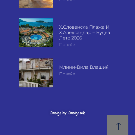
Х.Словенска Плажа И
Х.Александар – Будва
Лето 2026
Повеќе ...
Млини-Вила Влашиќ
Повеќе ...
Design by iDesign.mk