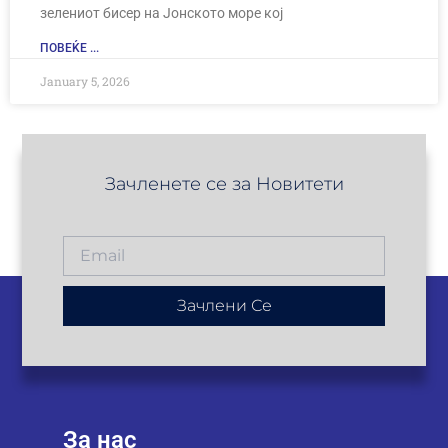
зелениот бисер на Јонското море кој
ПОВЕЌЕ ...
January 5, 2026
Зачленете се за Новитети
Зачлени Се
За нас